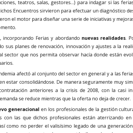
uciones, teatros, salas, gestores…) para indagar si las fe
Dichos Encuentros sirvieron para efectuar un diagnóstico d
fueron el motor para diseñar una serie de iniciativas y mej
momento.
o, incorporando Ferias y abordando
nuevas realidades
. P
o sus planes de renovación, innovación y ajustes a la rea
 al sector que nos permita observar hacía donde están evo
uarios.
ia afectó al conjunto del sector en general y a las ferias 
ecen estar consolidándose. De manera seguramente muy simp
contratación anteriores a la crisis de 2008, con la casi 
emanda se reduce mientras que la oferta no deja de crecer.
evo generacional
en los profesionales de la gestión cultura
s con las que dichos profesionales están aterrizando en
, así como no perder el valisísimo legado de una generaci