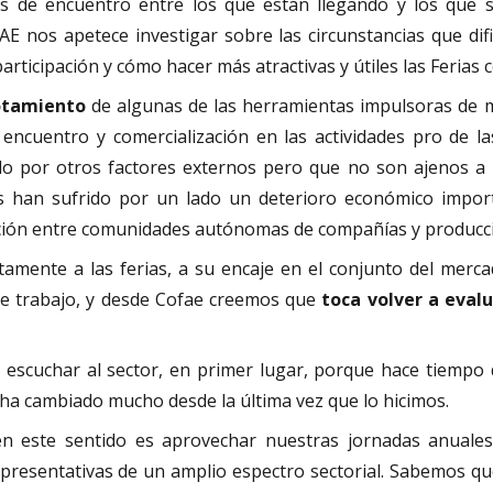
 de encuentro entre los que están llegando y los que s
E nos apetece investigar sobre las circunstancias que dific
participación y cómo hacer más atractivas y útiles las Feria
otamiento
de algunas de las herramientas impulsoras de 
ncuentro y comercialización en las actividades pro de las 
o por otros factores externos pero que no son ajenos a l
os han sufrido por un lado un deterioro económico import
culación entre comunidades autónomas de compañías y producc
tamente a las ferias, a su encaje en el conjunto del merca
e trabajo, y desde Cofae creemos que
toca volver a eval
 escuchar al sector, en primer lugar, porque hace tiemp
 ha cambiado mucho desde la última vez que lo hicimos.
en este sentido es aprovechar nuestras jornadas anuales
presentativas de un amplio espectro sectorial. Sabemos qu