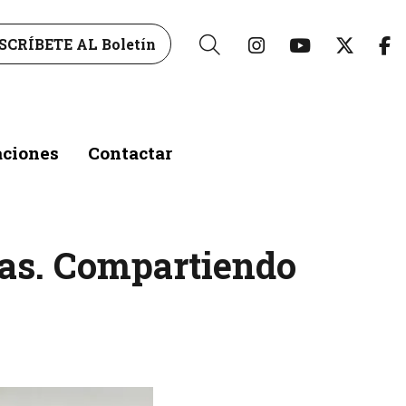
Link a instagr
Link a yo
Link 
L
SCRÍBETE AL Boletín
Buscar
aciones
Contactar
as. Compartiendo