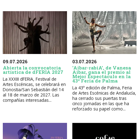
09.07.2026
03.07.2026
Abierta la convocatoria
'Aibar-rabiA', de Vanesa
artística de dFERIA 2027
Aibar, gana el premio al
Mejor Espectáculo en la
La XXXIII dFERIA, Festival de
43ª Feria de Palma
Artes Escénicas, se celebrará en
La 43ª edición de Palma, Feria
Donostia/San Sebastián del 14
de Artes Escénicas de Andalucía,
al 18 de marzo de 2027. Las
ha cerrado sus puertas tras
compañías interesadas...
cinco jornadas en las que ha
reforzado su papel como...