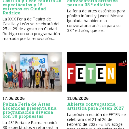
Castilla y León reunirá 46
convocatoria artística
espectáculos y 15
para su 38.ª edición
estrenos en Ciudad
La feria de artes escénicas para
Rodrigo
público infantil y juvenil Mostra
La XXIX Feria de Teatro de
Igualada ha abierto la
Castilla y León se celebrará del
convocatoria artística para su
25 al 29 de agosto en Ciudad
38.ª edición, que se...
Rodrigo con una programación
marcada por la renovación...
17.06.2026
11.06.2026
Palma Feria de Artes
Abierta convocatoria
Escénicas presenta una
artística para Feten 2027
programación diversa
La próxima edición de FETEN se
con 30 propuestas
celebrará del 21 al 26 de
La 43ª Feria de Palma reunirá
Febrero de 2027 FETEN acoge
30 espectáculos y reforzará la