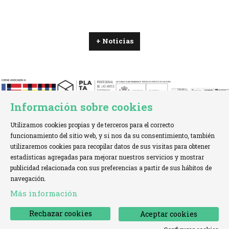
+ Noticias
Información sobre cookies
Utilizamos cookies propias y de terceros para el correcto
funcionamiento del sitio web, y si nos da su consentimiento, también
utilizaremos cookies para recopilar datos de sus visitas para obtener
estadísticas agregadas para mejorar nuestros servicios y mostrar
TELÉFONO:
+34 621 00 65 08 |
EMAIL:
info@cofae.net
publicidad relacionada con sus preferencias a partir de sus hábitos de
navegación.
Sitemap
|
Aviso Legal
|
Uso de Cookies
|
Más información
Declaración de accesibilidad
|
Contactar
Rechazar cookies
Aceptar cookies