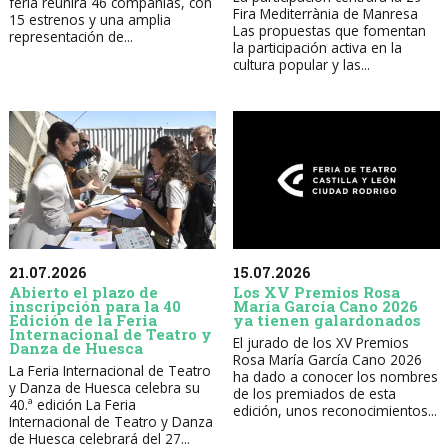
feria reunirá 46 compañías, con
Fira Mediterrània de Manresa
15 estrenos y una amplia
Las propuestas que fomentan
representación de...
la participación activa en la
cultura popular y las...
21.07.2026
15.07.2026
Abierto el plazo de
Los XV Premios Rosa
inscripción para la 40
María García Cano 2026
Edición de la Feria
ya tienen galardonados
Internacional de Teatro y
El jurado de los XV Premios
Danza de Huesca
Rosa María García Cano 2026
La Feria Internacional de Teatro
ha dado a conocer los nombres
y Danza de Huesca celebra su
de los premiados de esta
40.ª edición La Feria
edición, unos reconocimientos...
Internacional de Teatro y Danza
de Huesca celebrará del 27...