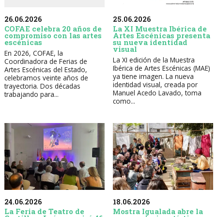
26.06.2026
25.06.2026
COFAE celebra 20 años de
La XI Muestra Ibérica de
compromiso con las artes
Artes Escénicas presenta
escénicas
su nueva identidad
visual
En 2026, COFAE, la
La XI edición de la Muestra
Coordinadora de Ferias de
Ibérica de Artes Escénicas (MAE)
Artes Escénicas del Estado,
ya tiene imagen. La nueva
celebramos veinte años de
identidad visual, creada por
trayectoria. Dos décadas
Manuel Acedo Lavado, toma
trabajando para...
como...
24.06.2026
18.06.2026
La Feria de Teatro de
Mostra Igualada abre la