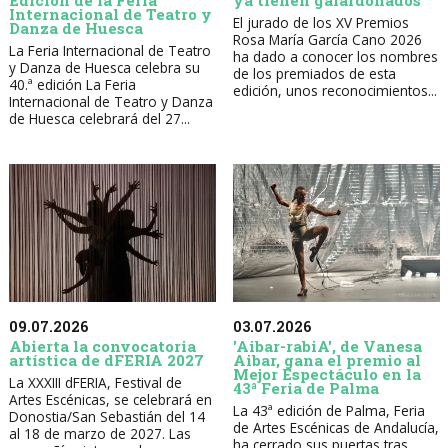
Edición de la Feria
ya tienen galardonados
Internacional de Teatro y
El jurado de los XV Premios
Danza de Huesca
Rosa María García Cano 2026
La Feria Internacional de Teatro
ha dado a conocer los nombres
y Danza de Huesca celebra su
de los premiados de esta
40.ª edición La Feria
edición, unos reconocimientos...
Internacional de Teatro y Danza
de Huesca celebrará del 27...
09.07.2026
03.07.2026
Abierta la convocatoria
'Aibar-rabiA', de Vanesa
artística de dFERIA 2027
Aibar, gana el premio al
Mejor Espectáculo en la
La XXXIII dFERIA, Festival de
43ª Feria de Palma
Artes Escénicas, se celebrará en
La 43ª edición de Palma, Feria
Donostia/San Sebastián del 14
de Artes Escénicas de Andalucía,
al 18 de marzo de 2027. Las
ha cerrado sus puertas tras