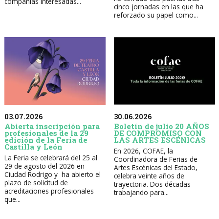
compañías interesadas...
cinco jornadas en las que ha
reforzado su papel como...
30.06.2026
03.07.2026
Boletín de julio 20 AÑOS
Abierta inscripción para
DE COMPROMISO CON
profesionales de la 29
LAS ARTES ESCÉNICAS
edición de la Feria de
Castilla y León
En 2026, COFAE, la
La Feria se celebrará del 25 al
Coordinadora de Ferias de
29 de agosto del 2026 en
Artes Escénicas del Estado,
Ciudad Rodrigo y ha abierto el
celebra veinte años de
plazo de solicitud de
trayectoria. Dos décadas
acreditaciones profesionales
trabajando para...
que...