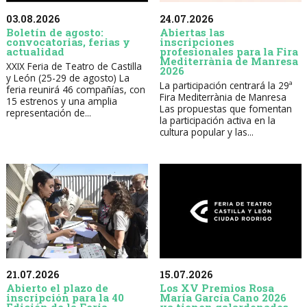
03.08.2026
24.07.2026
Boletín de agosto:
Abiertas las
convocatorias, ferias y
inscripciones
actualidad
profesionales para la Fira
Mediterrània de Manresa
XXIX Feria de Teatro de Castilla
2026
y León (25-29 de agosto) La
La participación centrará la 29ª
feria reunirá 46 compañías, con
Fira Mediterrània de Manresa
15 estrenos y una amplia
Las propuestas que fomentan
representación de...
la participación activa en la
cultura popular y las...
21.07.2026
15.07.2026
Abierto el plazo de
Los XV Premios Rosa
inscripción para la 40
María García Cano 2026