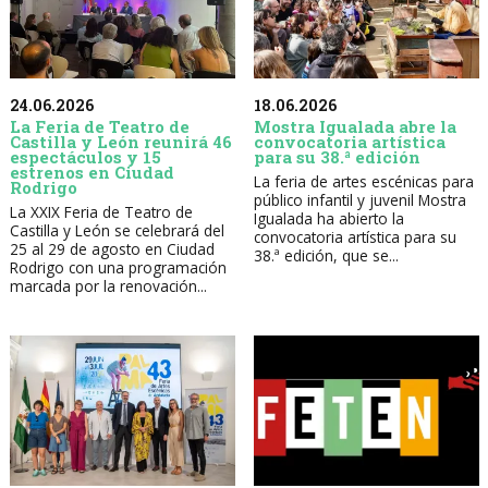
24.06.2026
18.06.2026
La Feria de Teatro de
Mostra Igualada abre la
Castilla y León reunirá 46
convocatoria artística
espectáculos y 15
para su 38.ª edición
estrenos en Ciudad
La feria de artes escénicas para
Rodrigo
público infantil y juvenil Mostra
La XXIX Feria de Teatro de
Igualada ha abierto la
Castilla y León se celebrará del
convocatoria artística para su
25 al 29 de agosto en Ciudad
38.ª edición, que se...
Rodrigo con una programación
marcada por la renovación...