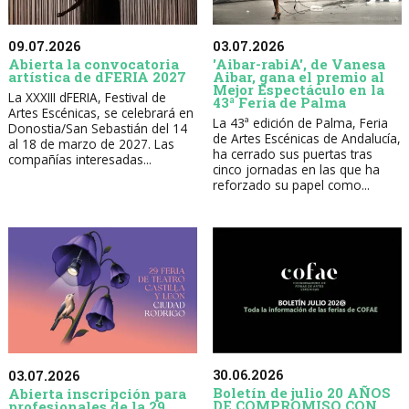
09.07.2026
03.07.2026
Abierta la convocatoria
'Aibar-rabiA', de Vanesa
artística de dFERIA 2027
Aibar, gana el premio al
Mejor Espectáculo en la
La XXXIII dFERIA, Festival de
43ª Feria de Palma
Artes Escénicas, se celebrará en
La 43ª edición de Palma, Feria
Donostia/San Sebastián del 14
de Artes Escénicas de Andalucía,
al 18 de marzo de 2027. Las
ha cerrado sus puertas tras
compañías interesadas...
cinco jornadas en las que ha
reforzado su papel como...
30.06.2026
03.07.2026
Boletín de julio 20 AÑOS
Abierta inscripción para
DE COMPROMISO CON
profesionales de la 29