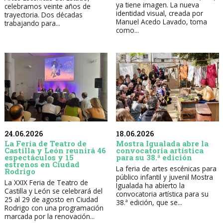
ya tiene imagen. La nueva
celebramos veinte años de
identidad visual, creada por
trayectoria. Dos décadas
Manuel Acedo Lavado, toma
trabajando para...
como...
24.06.2026
18.06.2026
La Feria de Teatro de
Mostra Igualada abre la
Castilla y León reunirá 46
convocatoria artística
espectáculos y 15
para su 38.ª edición
estrenos en Ciudad
La feria de artes escénicas para
Rodrigo
público infantil y juvenil Mostra
La XXIX Feria de Teatro de
Igualada ha abierto la
Castilla y León se celebrará del
convocatoria artística para su
25 al 29 de agosto en Ciudad
38.ª edición, que se...
Rodrigo con una programación
marcada por la renovación...