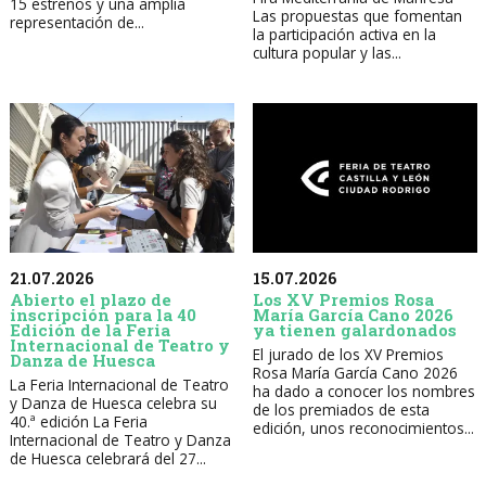
15 estrenos y una amplia
Las propuestas que fomentan
representación de...
la participación activa en la
cultura popular y las...
21.07.2026
15.07.2026
Abierto el plazo de
Los XV Premios Rosa
inscripción para la 40
María García Cano 2026
Edición de la Feria
ya tienen galardonados
Internacional de Teatro y
El jurado de los XV Premios
Danza de Huesca
Rosa María García Cano 2026
La Feria Internacional de Teatro
ha dado a conocer los nombres
y Danza de Huesca celebra su
de los premiados de esta
40.ª edición La Feria
edición, unos reconocimientos...
Internacional de Teatro y Danza
de Huesca celebrará del 27...