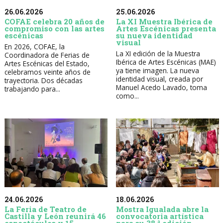
26.06.2026
25.06.2026
COFAE celebra 20 años de
La XI Muestra Ibérica de
compromiso con las artes
Artes Escénicas presenta
escénicas
su nueva identidad
visual
En 2026, COFAE, la
La XI edición de la Muestra
Coordinadora de Ferias de
Ibérica de Artes Escénicas (MAE)
Artes Escénicas del Estado,
ya tiene imagen. La nueva
celebramos veinte años de
identidad visual, creada por
trayectoria. Dos décadas
Manuel Acedo Lavado, toma
trabajando para...
como...
24.06.2026
18.06.2026
La Feria de Teatro de
Mostra Igualada abre la
Castilla y León reunirá 46
convocatoria artística
espectáculos y 15
para su 38.ª edición