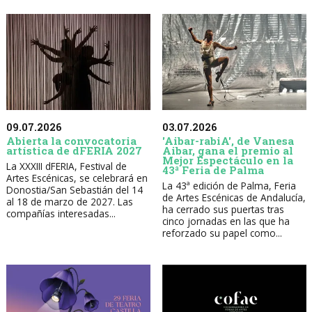
09.07.2026
03.07.2026
Abierta la convocatoria
'Aibar-rabiA', de Vanesa
artística de dFERIA 2027
Aibar, gana el premio al
Mejor Espectáculo en la
La XXXIII dFERIA, Festival de
43ª Feria de Palma
Artes Escénicas, se celebrará en
La 43ª edición de Palma, Feria
Donostia/San Sebastián del 14
de Artes Escénicas de Andalucía,
al 18 de marzo de 2027. Las
ha cerrado sus puertas tras
compañías interesadas...
cinco jornadas en las que ha
reforzado su papel como...