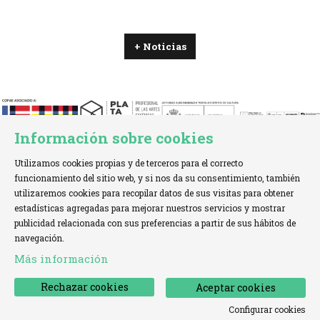
+ Noticias
Información sobre cookies
Utilizamos cookies propias y de terceros para el correcto
funcionamiento del sitio web, y si nos da su consentimiento, también
utilizaremos cookies para recopilar datos de sus visitas para obtener
estadísticas agregadas para mejorar nuestros servicios y mostrar
TELÉFONO:
+34 621 00 65 08 |
EMAIL:
info@cofae.net
publicidad relacionada con sus preferencias a partir de sus hábitos de
navegación.
Sitemap
|
Aviso Legal
|
Uso de Cookies
|
Más información
Declaración de accesibilidad
|
Contactar
Rechazar cookies
Aceptar cookies
Configurar cookies