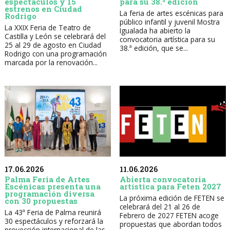
espectáculos y 15
para su 38.ª edición
estrenos en Ciudad
La feria de artes escénicas para
Rodrigo
público infantil y juvenil Mostra
La XXIX Feria de Teatro de
Igualada ha abierto la
Castilla y León se celebrará del
convocatoria artística para su
25 al 29 de agosto en Ciudad
38.ª edición, que se...
Rodrigo con una programación
marcada por la renovación...
17.06.2026
11.06.2026
Palma Feria de Artes
Abierta convocatoria
Escénicas presenta una
artística para Feten 2027
programación diversa
La próxima edición de FETEN se
con 30 propuestas
celebrará del 21 al 26 de
La 43ª Feria de Palma reunirá
Febrero de 2027 FETEN acoge
30 espectáculos y reforzará la
propuestas que abordan todos
proyección internacional de las