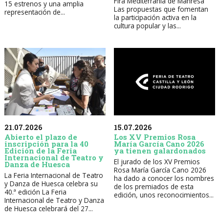
Fira Mediterrània de Manresa
15 estrenos y una amplia
Las propuestas que fomentan
representación de...
la participación activa en la
cultura popular y las...
21.07.2026
15.07.2026
Abierto el plazo de
Los XV Premios Rosa
inscripción para la 40
María García Cano 2026
Edición de la Feria
ya tienen galardonados
Internacional de Teatro y
El jurado de los XV Premios
Danza de Huesca
Rosa María García Cano 2026
La Feria Internacional de Teatro
ha dado a conocer los nombres
y Danza de Huesca celebra su
de los premiados de esta
40.ª edición La Feria
edición, unos reconocimientos...
Internacional de Teatro y Danza
de Huesca celebrará del 27...