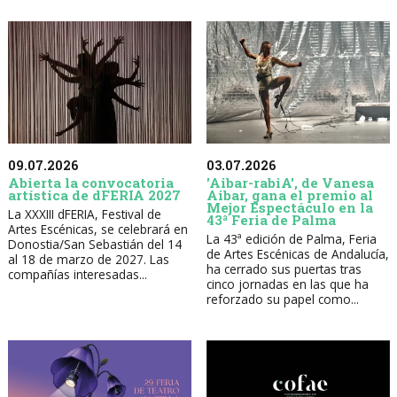
09.07.2026
03.07.2026
Abierta la convocatoria
'Aibar-rabiA', de Vanesa
artística de dFERIA 2027
Aibar, gana el premio al
Mejor Espectáculo en la
La XXXIII dFERIA, Festival de
43ª Feria de Palma
Artes Escénicas, se celebrará en
La 43ª edición de Palma, Feria
Donostia/San Sebastián del 14
de Artes Escénicas de Andalucía,
al 18 de marzo de 2027. Las
ha cerrado sus puertas tras
compañías interesadas...
cinco jornadas en las que ha
reforzado su papel como...