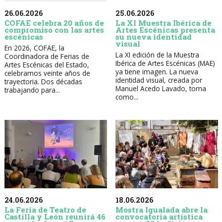
26.06.2026
25.06.2026
COFAE celebra 20 años de
La XI Muestra Ibérica de
compromiso con las artes
Artes Escénicas presenta
escénicas
su nueva identidad
visual
En 2026, COFAE, la
La XI edición de la Muestra
Coordinadora de Ferias de
Ibérica de Artes Escénicas (MAE)
Artes Escénicas del Estado,
ya tiene imagen. La nueva
celebramos veinte años de
identidad visual, creada por
trayectoria. Dos décadas
Manuel Acedo Lavado, toma
trabajando para...
como...
24.06.2026
18.06.2026
La Feria de Teatro de
Mostra Igualada abre la
Castilla y León reunirá 46
convocatoria artística