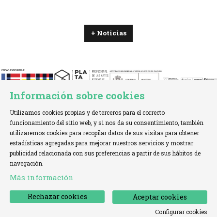
+ Noticias
Información sobre cookies
Utilizamos cookies propias y de terceros para el correcto
funcionamiento del sitio web, y si nos da su consentimiento, también
utilizaremos cookies para recopilar datos de sus visitas para obtener
estadísticas agregadas para mejorar nuestros servicios y mostrar
TELÉFONO:
+34 621 00 65 08 |
EMAIL:
info@cofae.net
publicidad relacionada con sus preferencias a partir de sus hábitos de
navegación.
Sitemap
|
Aviso Legal
|
Uso de Cookies
|
Más información
Declaración de accesibilidad
|
Contactar
Rechazar cookies
Aceptar cookies
Configurar cookies