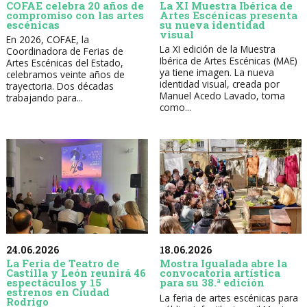
COFAE celebra 20 años de
La XI Muestra Ibérica de
compromiso con las artes
Artes Escénicas presenta
escénicas
su nueva identidad
visual
En 2026, COFAE, la
La XI edición de la Muestra
Coordinadora de Ferias de
Ibérica de Artes Escénicas (MAE)
Artes Escénicas del Estado,
ya tiene imagen. La nueva
celebramos veinte años de
identidad visual, creada por
trayectoria. Dos décadas
Manuel Acedo Lavado, toma
trabajando para...
como...
24.06.2026
18.06.2026
La Feria de Teatro de
Mostra Igualada abre la
Castilla y León reunirá 46
convocatoria artística
espectáculos y 15
para su 38.ª edición
estrenos en Ciudad
La feria de artes escénicas para
Rodrigo