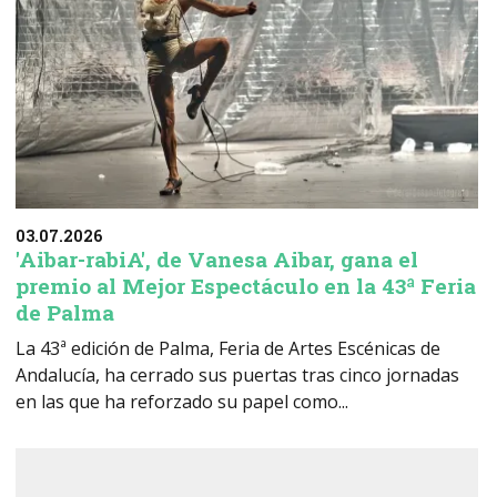
03.07.2026
'Aibar-rabiA', de Vanesa Aibar, gana el
premio al Mejor Espectáculo en la 43ª Feria
de Palma
La 43ª edición de Palma, Feria de Artes Escénicas de
Andalucía, ha cerrado sus puertas tras cinco jornadas
en las que ha reforzado su papel como...