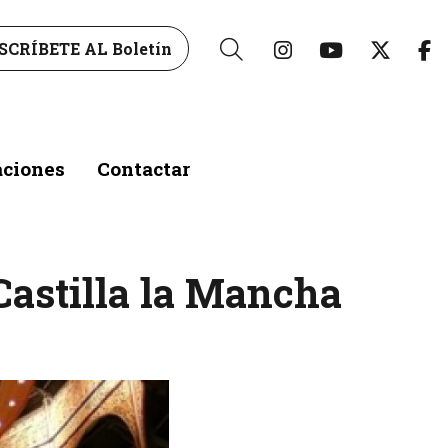
Link a instagr
Link a yo
Link 
L
SCRÍBETE AL Boletín
Buscar
aciones
Contactar
 Castilla la Mancha