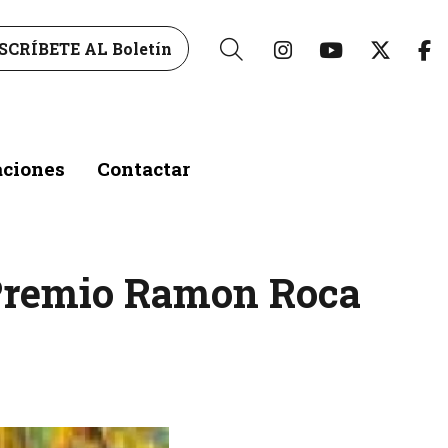
Link a instagr
Link a yo
Link 
L
SCRÍBETE AL Boletín
Buscar
aciones
Contactar
l Premio Ramon Roca