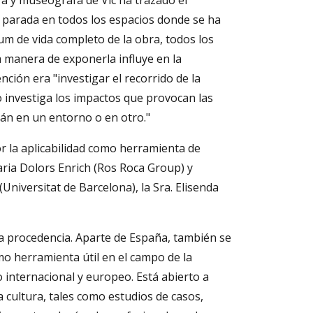
afa y museógrafa de Vic ha trazado el
o parada en todos los espacios donde se ha
bum de vida completo de la obra, todos los
a manera de exponerla influye en la
ción era "investigar el recorrido de la
o investiga los impactos que provocan las
tán en un entorno o en otro."
or la aplicabilidad como herramienta de
Maria Dolors Enrich (Ros Roca Group) y
 (Universitat de Barcelona), la Sra. Elisenda
sa procedencia. Aparte de España, también se
mo herramienta útil en el campo de la
o internacional y europeo. Está abierto a
a cultura, tales como estudios de casos,