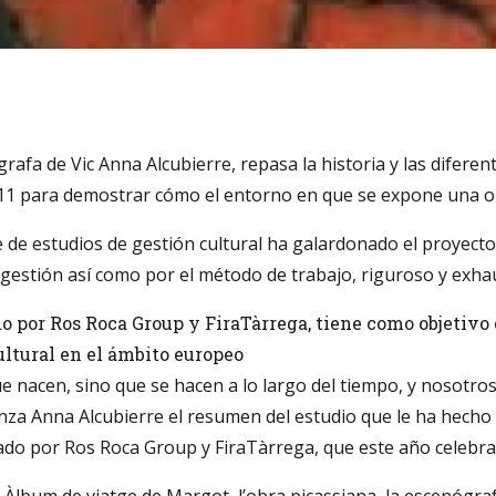
rafa de Vic Anna Alcubierre, repasa la historia y las difer
011 para demostrar cómo el entorno en que se expone una ob
e estudios de gestión cultural ha galardonado el proyecto 
gestión así como por el método de trabajo, riguroso y exhau
o por Ros Roca Group y FiraTàrrega, tiene como objetivo c
ultural en el ámbito europeo
 nacen, sino que se hacen a lo largo del tiempo, y nosotros
ienza Anna Alcubierre el resumen del estudio que le ha he
ado por Ros Roca Group y FiraTàrrega, que este año celebra 