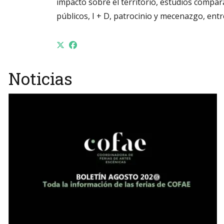
impacto sobre el territorio, estudios compara
públicos, I + D, patrocinio y mecenazgo, entr
Noticias