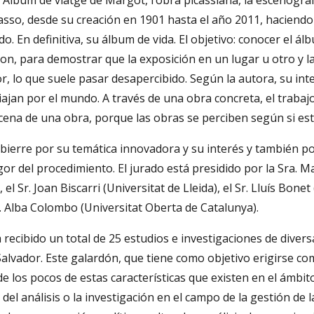
t. Àlbum de viatge de Margot, l’obra picassiana, la escenógr
asso, desde su creación en 1901 hasta el año 2011, haciend
o. En definitiva, su álbum de vida. El objetivo: conocer el ál
on, para demostrar que la exposición en un lugar u otro y l
, lo que suele pasar desapercibido. Según la autora, su inten
viajan por el mundo. A través de una obra concreta, el trabaj
cena de una obra, porque las obras se perciben según si es
ubierre por su temática innovadora y su interés y también p
igor del procedimiento. El jurado está presidido por la Sra. 
l Sr. Joan Biscarri (Universitat de Lleida), el Sr. Lluís Bonet
. Alba Colombo (Universitat Oberta de Catalunya).
recibido un total de 25 estudios e investigaciones de diver
 Salvador. Este galardón, que tiene como objetivo erigirse co
de los pocos de estas características que existen en el ámbit
del análisis o la investigación en el campo de la gestión de l