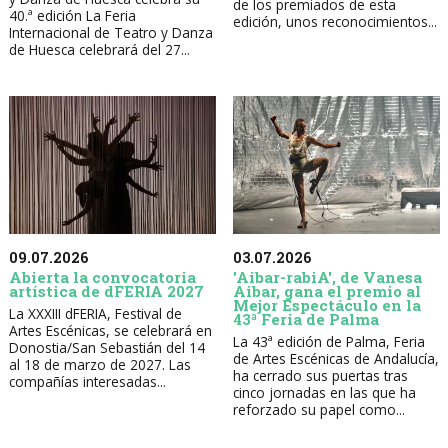
de los premiados de esta
40.ª edición La Feria
edición, unos reconocimientos...
Internacional de Teatro y Danza
de Huesca celebrará del 27...
09.07.2026
03.07.2026
Abierta la convocatoria
'Aibar-rabiA', de Vanesa
artística de dFERIA 2027
Aibar, gana el premio al
Mejor Espectáculo en la
La XXXIII dFERIA, Festival de
43ª Feria de Palma
Artes Escénicas, se celebrará en
La 43ª edición de Palma, Feria
Donostia/San Sebastián del 14
de Artes Escénicas de Andalucía,
al 18 de marzo de 2027. Las
ha cerrado sus puertas tras
compañías interesadas...
cinco jornadas en las que ha
reforzado su papel como...