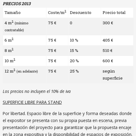
PRECIOS
2013
2
Tamaño
Coste/m
Descuento
Precio total
2
4 m
75 €
0
300 €
(mínimo
contratable)
2
6 m
75 €
10 %
405 €
2
8 m
75 €
15 %
510 €
2
10 m
75 €
20 %
600 €
2
12 m
75 €
25 %
según
(en adelante)
superficie
Los precios no incluyen el 10% de iva
SUPERFICIE LIBRE PARA STAND
Por libertad. Espacio libre de la superficie y forma deseadas donde
el expositor se presenta con su propia puesta en escena, previa
presentación del proyecto para garantizar que la propuesta encaje
en la zona expositiva y la disponibilidad de espacios de exposición.