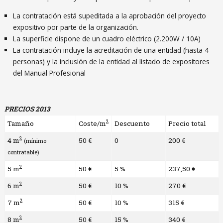
La contratación está supeditada a la aprobación del proyecto
expositivo por parte de la organización.
La superficie dispone de un cuadro eléctrico (2.200W / 10A)
La contratación incluye la acreditación de una entidad (hasta 4
personas) y la inclusión de la entidad al listado de expositores
del Manual Profesional
PRECIOS 2013
2
Tamaño
Coste/m
Descuento
Precio total
2
4 m
50 €
0
200 €
(mínimo
contratable)
2
5 m
50 €
5 %
237,50 €
2
6 m
50 €
10 %
270 €
2
7 m
50 €
10 %
315 €
2
8 m
50 €
15 %
340 €