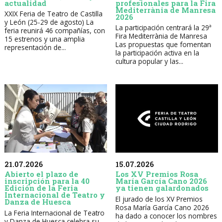
actualidad
profesionales para la Fira
Mediterrània de Manresa
XXIX Feria de Teatro de Castilla
2026
y León (25-29 de agosto) La
La participación centrará la 29ª
feria reunirá 46 compañías, con
Fira Mediterrània de Manresa
15 estrenos y una amplia
Las propuestas que fomentan
representación de...
la participación activa en la
cultura popular y las...
21.07.2026
15.07.2026
Abierto el plazo de
Los XV Premios Rosa
inscripción para la 40
María García Cano 2026
Edición de la Feria
ya tienen galardonados
Internacional de Teatro y
El jurado de los XV Premios
Danza de Huesca
Rosa María García Cano 2026
La Feria Internacional de Teatro
ha dado a conocer los nombres
y Danza de Huesca celebra su