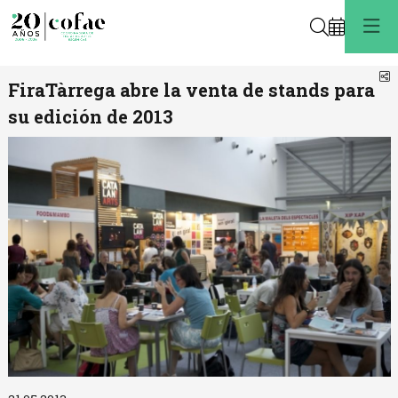
Buscar
C
FiraTàrrega abre la venta de stands para
su edición de 2013
Diapositiva 1 de 1