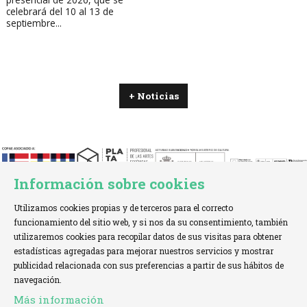
celebrará del 10 al 13 de
septiembre...
+ Noticias
Información sobre cookies
Utilizamos cookies propias y de terceros para el correcto
funcionamiento del sitio web, y si nos da su consentimiento, también
utilizaremos cookies para recopilar datos de sus visitas para obtener
estadísticas agregadas para mejorar nuestros servicios y mostrar
TELÉFONO:
+34 621 00 65 08 |
EMAIL:
info@cofae.net
publicidad relacionada con sus preferencias a partir de sus hábitos de
navegación.
Sitemap
|
Aviso Legal
|
Uso de Cookies
|
Más información
Declaración de accesibilidad
|
Contactar