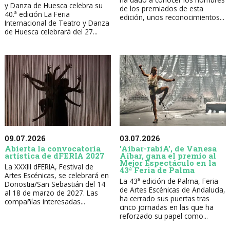
y Danza de Huesca celebra su
de los premiados de esta
40.ª edición La Feria
edición, unos reconocimientos...
Internacional de Teatro y Danza
de Huesca celebrará del 27...
09.07.2026
03.07.2026
Abierta la convocatoria
'Aibar-rabiA', de Vanesa
artística de dFERIA 2027
Aibar, gana el premio al
Mejor Espectáculo en la
La XXXIII dFERIA, Festival de
43ª Feria de Palma
Artes Escénicas, se celebrará en
La 43ª edición de Palma, Feria
Donostia/San Sebastián del 14
de Artes Escénicas de Andalucía,
al 18 de marzo de 2027. Las
ha cerrado sus puertas tras
compañías interesadas...
cinco jornadas en las que ha
reforzado su papel como...