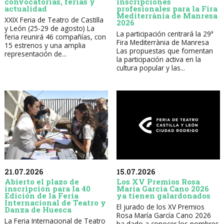
convocatorias, ferias y
inscripciones
actualidad
profesionales para la Fira
Mediterrània de Manresa
XXIX Feria de Teatro de Castilla
2026
y León (25-29 de agosto) La
La participación centrará la 29ª
feria reunirá 46 compañías, con
Fira Mediterrània de Manresa
15 estrenos y una amplia
Las propuestas que fomentan
representación de...
la participación activa en la
cultura popular y las...
21.07.2026
15.07.2026
Abierto el plazo de
Los XV Premios Rosa
inscripción para la 40
María García Cano 2026
Edición de la Feria
ya tienen galardonados
Internacional de Teatro y
El jurado de los XV Premios
Danza de Huesca
Rosa María García Cano 2026
La Feria Internacional de Teatro
ha dado a conocer los nombres