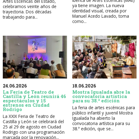
Ibérica de Artes Escénicas (MAE)
Artes Escénicas del Estado,
ya tiene imagen. La nueva
celebramos veinte años de
identidad visual, creada por
trayectoria. Dos décadas
Manuel Acedo Lavado, toma
trabajando para...
como...
24.06.2026
18.06.2026
La Feria de Teatro de
Mostra Igualada abre la
Castilla y León reunirá 46
convocatoria artística
espectáculos y 15
para su 38.ª edición
estrenos en Ciudad
La feria de artes escénicas para
Rodrigo
público infantil y juvenil Mostra
La XXIX Feria de Teatro de
Igualada ha abierto la
Castilla y León se celebrará del
convocatoria artística para su
25 al 29 de agosto en Ciudad
38.ª edición, que se...
Rodrigo con una programación
marcada por la renovación...