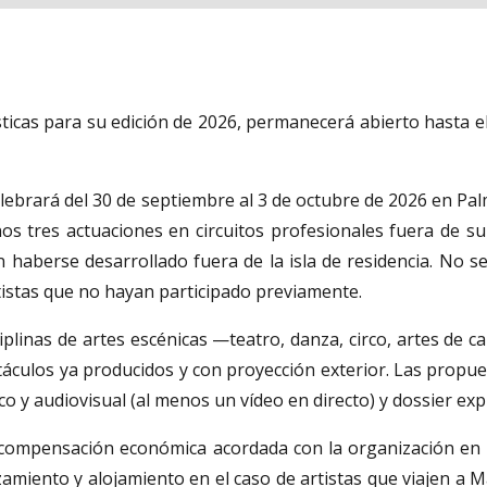
ticas para su edición de 2026, permanecerá abierto hasta el 
 celebrará del 30 de septiembre al 3 de octubre de 2026 en
os tres actuaciones en circuitos profesionales fuera de su
n haberse desarrollado fuera de la isla de residencia. No 
rtistas que no hayan participado previamente.
iplinas de artes escénicas —teatro, danza, circo, artes de c
áculos ya producidos y con proyección exterior. Las propues
ico y audiovisual (al menos un vídeo en directo) y dossier expl
compensación económica acordada con la organización en fu
iento y alojamiento en el caso de artistas que viajen a Ma