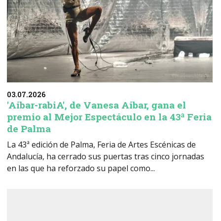
03.07.2026
'Aibar-rabiA', de Vanesa Aibar, gana el
premio al Mejor Espectáculo en la 43ª Feria
de Palma
La 43ª edición de Palma, Feria de Artes Escénicas de
Andalucía, ha cerrado sus puertas tras cinco jornadas
en las que ha reforzado su papel como...