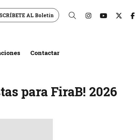
Link a instagr
Link a yo
Link 
L
SCRÍBETE AL Boletín
Buscar
aciones
Contactar
tas para FiraB! 2026