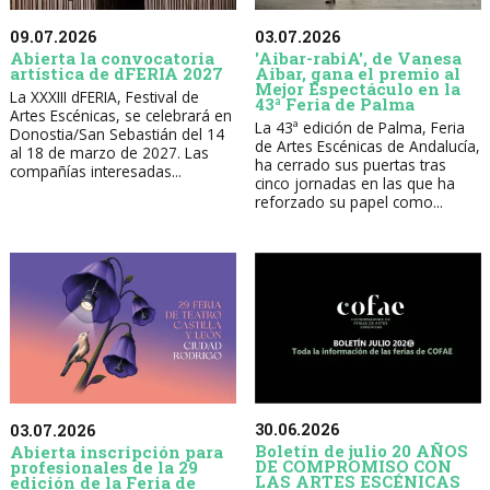
09.07.2026
03.07.2026
Abierta la convocatoria
'Aibar-rabiA', de Vanesa
artística de dFERIA 2027
Aibar, gana el premio al
Mejor Espectáculo en la
La XXXIII dFERIA, Festival de
43ª Feria de Palma
Artes Escénicas, se celebrará en
La 43ª edición de Palma, Feria
Donostia/San Sebastián del 14
de Artes Escénicas de Andalucía,
al 18 de marzo de 2027. Las
ha cerrado sus puertas tras
compañías interesadas...
cinco jornadas en las que ha
reforzado su papel como...
30.06.2026
03.07.2026
Boletín de julio 20 AÑOS
Abierta inscripción para
DE COMPROMISO CON
profesionales de la 29
LAS ARTES ESCÉNICAS
edición de la Feria de