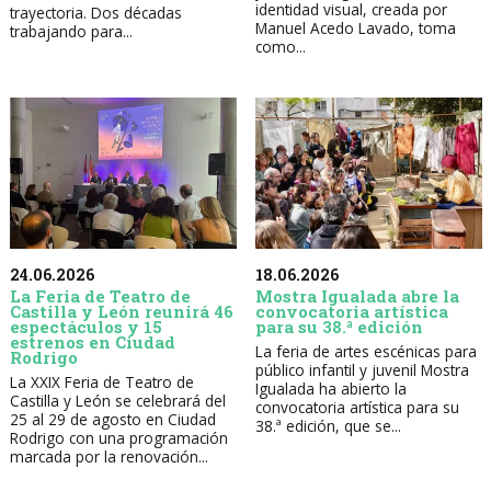
identidad visual, creada por
trayectoria. Dos décadas
Manuel Acedo Lavado, toma
trabajando para...
como...
24.06.2026
18.06.2026
La Feria de Teatro de
Mostra Igualada abre la
Castilla y León reunirá 46
convocatoria artística
espectáculos y 15
para su 38.ª edición
estrenos en Ciudad
La feria de artes escénicas para
Rodrigo
público infantil y juvenil Mostra
La XXIX Feria de Teatro de
Igualada ha abierto la
Castilla y León se celebrará del
convocatoria artística para su
25 al 29 de agosto en Ciudad
38.ª edición, que se...
Rodrigo con una programación
marcada por la renovación...