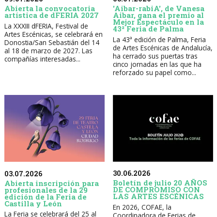
Abierta la convocatoria
'Aibar-rabiA', de Vanesa
artística de dFERIA 2027
Aibar, gana el premio al
Mejor Espectáculo en la
La XXXIII dFERIA, Festival de
43ª Feria de Palma
Artes Escénicas, se celebrará en
La 43ª edición de Palma, Feria
Donostia/San Sebastián del 14
de Artes Escénicas de Andalucía,
al 18 de marzo de 2027. Las
ha cerrado sus puertas tras
compañías interesadas...
cinco jornadas en las que ha
reforzado su papel como...
30.06.2026
03.07.2026
Boletín de julio 20 AÑOS
Abierta inscripción para
DE COMPROMISO CON
profesionales de la 29
LAS ARTES ESCÉNICAS
edición de la Feria de
Castilla y León
En 2026, COFAE, la
La Feria se celebrará del 25 al
Coordinadora de Ferias de