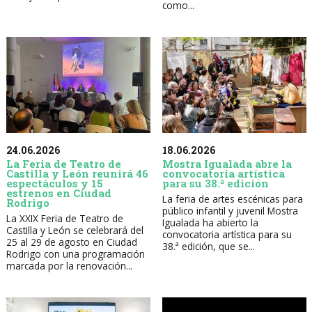
como...
24.06.2026
18.06.2026
La Feria de Teatro de
Mostra Igualada abre la
Castilla y León reunirá 46
convocatoria artística
espectáculos y 15
para su 38.ª edición
estrenos en Ciudad
La feria de artes escénicas para
Rodrigo
público infantil y juvenil Mostra
La XXIX Feria de Teatro de
Igualada ha abierto la
Castilla y León se celebrará del
convocatoria artística para su
25 al 29 de agosto en Ciudad
38.ª edición, que se...
Rodrigo con una programación
marcada por la renovación...