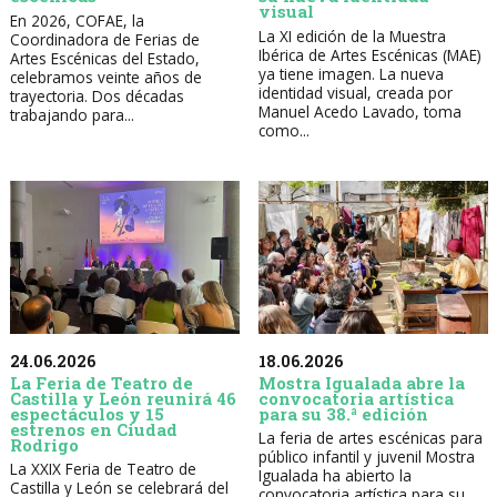
visual
En 2026, COFAE, la
La XI edición de la Muestra
Coordinadora de Ferias de
Ibérica de Artes Escénicas (MAE)
Artes Escénicas del Estado,
ya tiene imagen. La nueva
celebramos veinte años de
identidad visual, creada por
trayectoria. Dos décadas
Manuel Acedo Lavado, toma
trabajando para...
como...
24.06.2026
18.06.2026
La Feria de Teatro de
Mostra Igualada abre la
Castilla y León reunirá 46
convocatoria artística
espectáculos y 15
para su 38.ª edición
estrenos en Ciudad
La feria de artes escénicas para
Rodrigo
público infantil y juvenil Mostra
La XXIX Feria de Teatro de
Igualada ha abierto la
Castilla y León se celebrará del
convocatoria artística para su