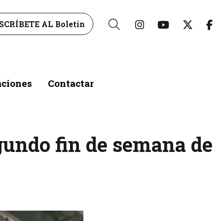
Link a instagr
Link a yo
Link 
L
SCRÍBETE AL Boletín
Buscar
aciones
Contactar
gundo fin de semana de