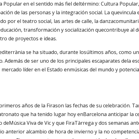
 Popular en el sentido más fiel deltérmino: Cultura Popular
pación de las personas y la integración social. La quevincula
ndo por el teatro social, las artes de calle, la danzacomunita
cación, transformación y socialización quecontribuye al desa
tro de proyectos e ideas.
Mediterrània se ha situado, durante losúltimos años, como u
. Además de ser uno de los principales escaparates dela esce
 mercado líder en el Estado enmúsicas del mundo y potenciar
primeros años de la Firason las fechas de su celebración. T
tronato que ha tenido lugar hoy enBarcelona anticipar la ce
o deMúsica Viva de Vic y que FiraTàrrega y dos semanas an
o anterior alcambio de hora de invierno y la no competenc