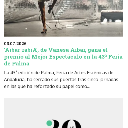
03.07.2026
'Aibar-rabiA', de Vanesa Aibar, gana el
premio al Mejor Espectáculo en la 43ª Feria
de Palma
La 43ª edición de Palma, Feria de Artes Escénicas de
Andalucía, ha cerrado sus puertas tras cinco jornadas
en las que ha reforzado su papel como...