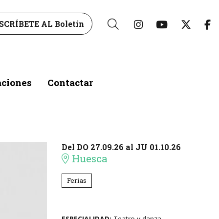
Link a instagr
Link a yo
Link 
L
SCRÍBETE AL Boletín
Buscar
aciones
Contactar
Del DO 27.09.26
al JU 01.10.26
Huesca
Ferias
ESPECIALIDAD:
Teatro y danza