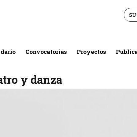
SU
dario
Convocatorias
Proyectos
Public
atro y danza