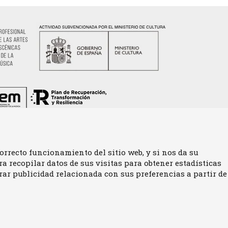
orrecto funcionamiento del sitio web, y si nos da su
 recopilar datos de sus visitas para obtener estadísticas
Sitemap
|
Aviso Legal
|
U
ar publicidad relacionada con sus preferencias a partir de
|
Contactar
e.net