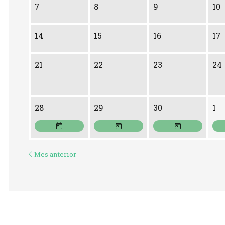
7
8
9
10
14
15
16
17
21
22
23
24
Lunes 28 de Septiembre
Martes 29 de Septiembre
Miércoles 30 d
Ju
28
29
30
1
Mes anterior