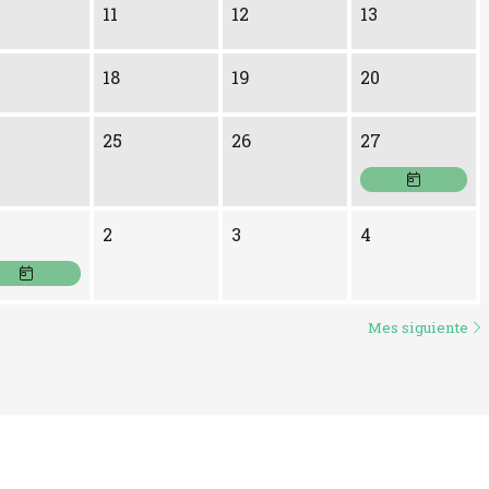
11
12
13
18
19
20
Domingo 27 
25
26
27
e Septiembre
eves 1 de Octubre
2
3
4
Mes siguiente