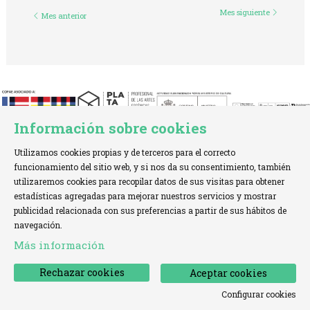
Mes siguiente
Mes anterior
Información sobre cookies
Utilizamos cookies propias y de terceros para el correcto
funcionamiento del sitio web, y si nos da su consentimiento, también
utilizaremos cookies para recopilar datos de sus visitas para obtener
estadísticas agregadas para mejorar nuestros servicios y mostrar
TELÉFONO:
+34 621 00 65 08 |
EMAIL:
info@cofae.net
publicidad relacionada con sus preferencias a partir de sus hábitos de
navegación.
Sitemap
|
Aviso Legal
|
Uso de Cookies
|
Más información
Declaración de accesibilidad
|
Contactar
Rechazar cookies
Aceptar cookies
Configurar cookies