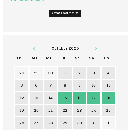
Ver más documentos
Octubre 2026
Lu
Ma
Mi
Ju
Vi
Sa
Do
28
29
30
1
2
3
4
5
6
7
8
9
10
11
Jueves 15 de Octubre
Viernes 16 de Octubre
Sábado 17 de Oct
Domingo 1
12
13
14
15
16
17
18
19
20
21
22
23
24
25
26
27
28
29
30
31
1