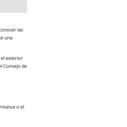
conocer las
te una
el exterior
el Consejo de
ormance o el
.