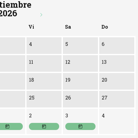
tiembre
2026
Vi
Sa
Do
4
5
6
11
12
13
18
19
20
25
26
27
e Septiembre
eves 1 de Octubre
Viernes 2 de Octubre
Sábado 3 de Octubre
2
3
4