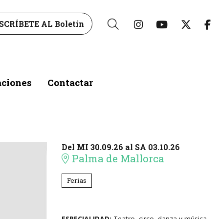
Link a instagr
Link a yo
Link 
L
SCRÍBETE AL Boletín
Buscar
aciones
Contactar
Del MI 30.09.26
al SA 03.10.26
Palma de Mallorca
Ferias
ESPECIALIDAD:
Teatro, circo, danza y música