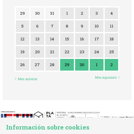
29
30
31
1
2
3
4
5
6
7
8
9
10
11
12
13
14
15
16
17
18
19
20
21
22
23
24
25
Jueves 29 de Abril
Viernes 30 de Abril
Sábado 1 de Mayo
Domingo 2
26
27
28
29
30
1
2
Mes siguiente
Mes anterior
Información sobre cookies