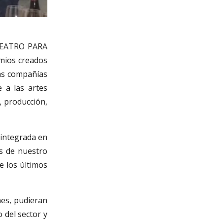
TEATRO PARA
emios creados
las compañías
 a las artes
, producción,
 integrada en
as de nuestro
e los últimos
nes, pudieran
 del sector y