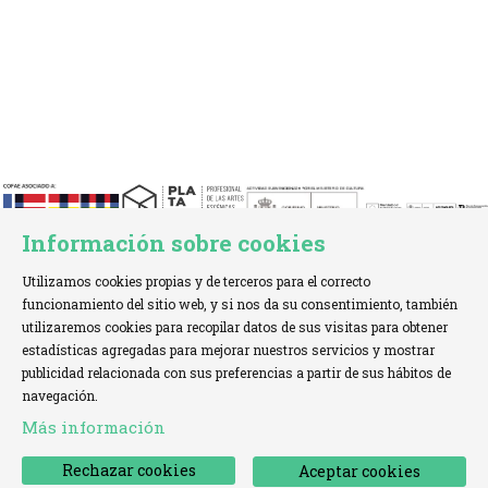
Información sobre cookies
Utilizamos cookies propias y de terceros para el correcto
funcionamiento del sitio web, y si nos da su consentimiento, también
utilizaremos cookies para recopilar datos de sus visitas para obtener
estadísticas agregadas para mejorar nuestros servicios y mostrar
TELÉFONO:
+34 621 00 65 08 |
EMAIL:
info@cofae.net
publicidad relacionada con sus preferencias a partir de sus hábitos de
navegación.
Sitemap
|
Aviso Legal
|
Uso de Cookies
|
Más información
Declaración de accesibilidad
|
Contactar
Rechazar cookies
Aceptar cookies