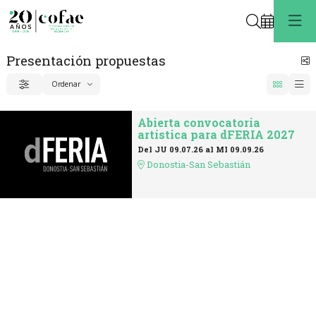
Buscar
Presentación propuestas
C
Ordenar
Filtrar
Ordenar por
Abierta convocatoria
artística para dFERIA 2027
Del JU 09.07.26
al MI 09.09.26
Donostia-San Sebastián