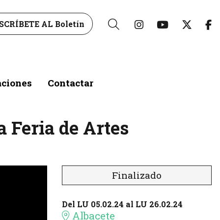
Link a instagr
Link a yo
Link 
L
SCRÍBETE AL Boletín
Buscar
aciones
Contactar
a Feria de Artes
Finalizado
Del LU 05.02.24
al LU 26.02.24
Albacete