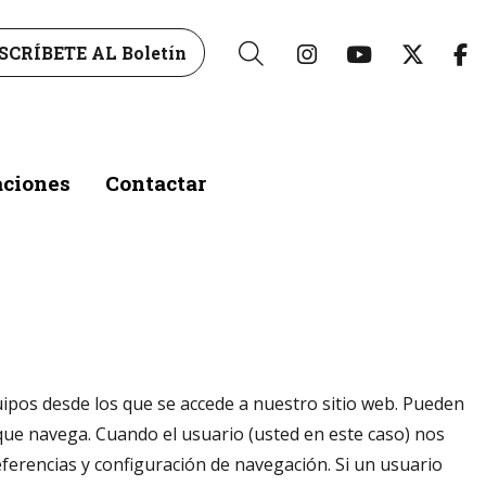
Link a instagr
Link a yo
Link 
L
SCRÍBETE AL Boletín
Buscar
aciones
Contactar
ipos desde los que se accede a nuestro sitio web. Pueden
os que navega. Cuando el usuario (usted en este caso) nos
preferencias y configuración de navegación. Si un usuario