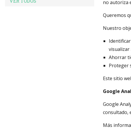
VER TODOS
no autoriza e
Queremos que
Nuestro obje
Identifica
visualizar
Ahorrar ti
Proteger 
Este sitio we
Google Anal
Google Analy
consultado, 
Más informa