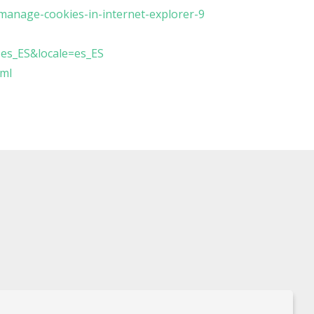
manage-cookies-in-internet-explorer-9
=es_ES&locale=es_ES
tml