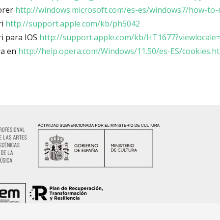
orer
http://windows.microsoft.com/es-es/windows7/how-to-
ri
http://support.apple.com/kb/ph5042
ri para IOS
http://support.apple.com/kb/HT1677?viewlocale
ra en
http://help.opera.com/Windows/11.50/es-ES/cookies.h