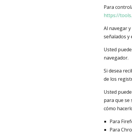
Para controla
https://tool
Al navegar y
señalados y 
Usted puede 
navegador.
Si desea rec
de los regis
Usted puede 
para que se 
cómo hacerlo
Para Fire
Para Chr