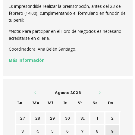
Es imprescindible realizar la preinscripción, antes del 23 de
febrero (14:00), cumplimentando el formulario en función de
tu perfil:
*Nota: Para participar en el Foro de Negocios es necesario
acreditarse en dFeria.
Coordinadora: Ana Belén Santiago.
Más información
Agosto 2026
Lu
Ma
Mi
Ju
Vi
Sa
Do
No hay ninguna actividad este mes
27
28
29
30
31
1
2
3
4
5
6
7
8
9