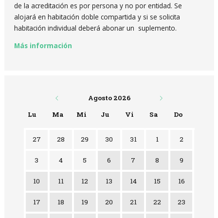
de la acreditación es por persona y no por entidad. Se
alojará en habitación doble compartida y si se solicita
habitación individual deberá abonar un suplemento.
Más información
Agosto 2026
Lu
Ma
Mi
Ju
Vi
Sa
Do
No hay ninguna actividad este mes
27
28
29
30
31
1
2
3
4
5
6
7
8
9
10
11
12
13
14
15
16
17
18
19
20
21
22
23