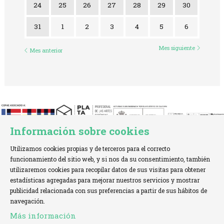
24
25
26
27
28
29
30
31
1
2
3
4
5
6
Mes siguiente
Mes anterior
Información sobre cookies
Utilizamos cookies propias y de terceros para el correcto
funcionamiento del sitio web, y si nos da su consentimiento, también
utilizaremos cookies para recopilar datos de sus visitas para obtener
estadísticas agregadas para mejorar nuestros servicios y mostrar
TELÉFONO:
+34 621 00 65 08 |
EMAIL:
info@cofae.net
publicidad relacionada con sus preferencias a partir de sus hábitos de
navegación.
Sitemap
|
Aviso Legal
|
Uso de Cookies
|
Más información
Declaración de accesibilidad
|
Contactar