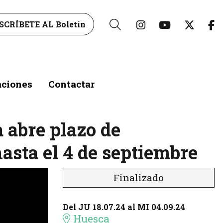
Link a instagr
Link a yo
Link 
L
SCRÍBETE AL Boletín
Buscar
aciones
Contactar
 abre plazo de
hasta el 4 de septiembre
Finalizado
Del JU 18.07.24
al MI 04.09.24
Huesca