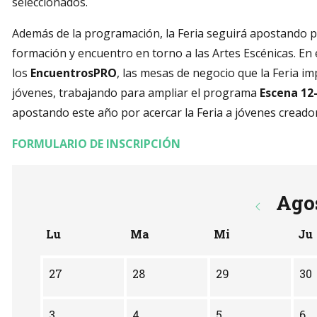
seleccionados.
Además de la programación, la Feria seguirá apostando po
formación y encuentro en torno a las Artes Escénicas. En
los
EncuentrosPRO
, las mesas de negocio que la Feria i
jóvenes, trabajando para ampliar el programa
Escena 12
apostando este año por acercar la Feria a jóvenes creado
FORMULARIO DE INSCRIPCIÓN
Ago
Lu
Ma
Mi
Ju
No hay ninguna actividad este mes
27
28
29
30
3
4
5
6