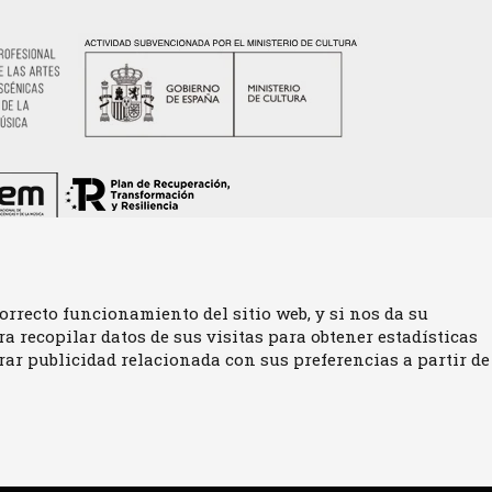
orrecto funcionamiento del sitio web, y si nos da su
 recopilar datos de sus visitas para obtener estadísticas
Sitemap
|
Aviso Legal
|
U
ar publicidad relacionada con sus preferencias a partir de
|
Contactar
e.net