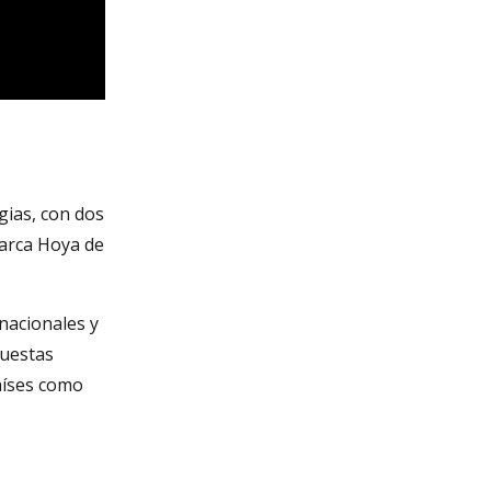
gias, con dos
marca Hoya de
nacionales y
puestas
aíses como