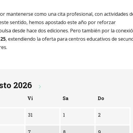
r mantenerse como una cita profesional, con actividades de
 este sentido, hemos apostado este año por reforzar
mpulsa desde hace dos ediciones. Pero también por la conexió
-25
, extendiendo la oferta para centros educativos de secund
res.
sto 2026
Vi
Sa
Do
31
1
2
7
8
9