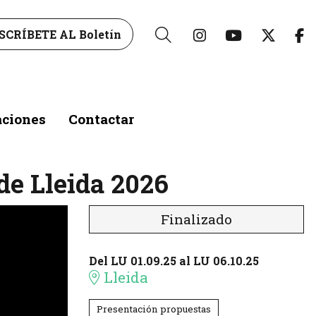
Link a instagr
Link a yo
Link 
L
SCRÍBETE AL Boletín
Buscar
aciones
Contactar
 de Lleida 2026
Finalizado
Del LU 01.09.25
al LU 06.10.25
Lleida
Presentación propuestas