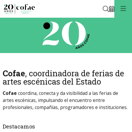
Buscar
Éste es un carrusel automático. Usa las flechas del teclado o el botón 
20 Cofae
20 Cofae
20 Cofae. 20 Cofae
Cofae
, coordinadora de ferias de
artes escénicas del Estado
Cofae
coordina, conecta y da visibilidad a las ferias de
artes escénicas, impulsando el encuentro entre
profesionales, compañías, programadores e instituciones.
Destacamos