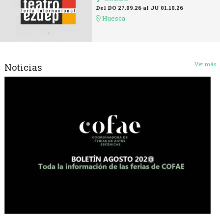
Del DO 27.09.26
al JU 01.10.26
Huesca
Ver más
Noticias
Diapositiva 1 de 0